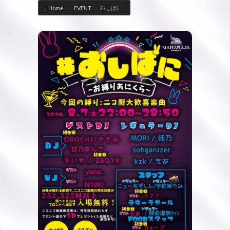
コ
ナ
Home
EVENT
おしばに
ン
ビ
テ
ゲ
ン
ー
ツ
シ
へ
ョ
ス
ン
キ
に
ッ
移
プ
動