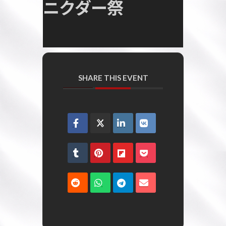
ニクダー祭
SHARE THIS EVENT