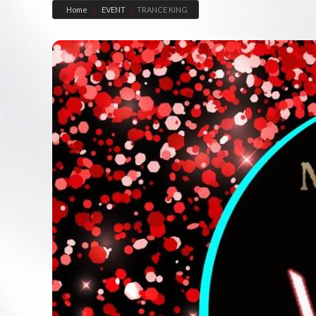
コ
ナ
Home
EVENT
TRANCE KING
ン
ビ
テ
ゲ
ン
ー
ツ
シ
へ
ョ
ス
ン
キ
に
ッ
移
プ
動