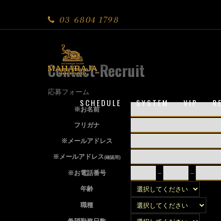
03 6804 1798
Contact-Recruit
応募フォーム
SCHEDULE
SYSTEM
VIP
R
※お名前
フリガナ
※メールアドレス
※メールアドレス
(確認用)
※お電話番号
–
–
年齢
職種