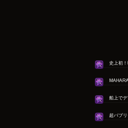
史上初！
MAHARA
船上でデ
超バブリーす