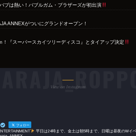
バブは熱い！バブルガム・ブラザーズが初出演
AJA ANNEXがついにグランドオープン！
0ｍ！『スーパースカイツリーディスコ』とタイアップ決定
ARAJA_ROPP
View on Instagram
フォロー
TERTAINMENT
平日は24時まで、金土は朝5時まで、日曜は昼夜のWイ
raja_ANNEX