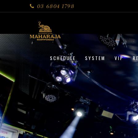
03 6804 1798
SCHEDULE
SYSTEM
VIP
R