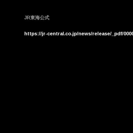
JR東海公式
https://jr-central.co.jp/news/
release/_pdf/000
column]