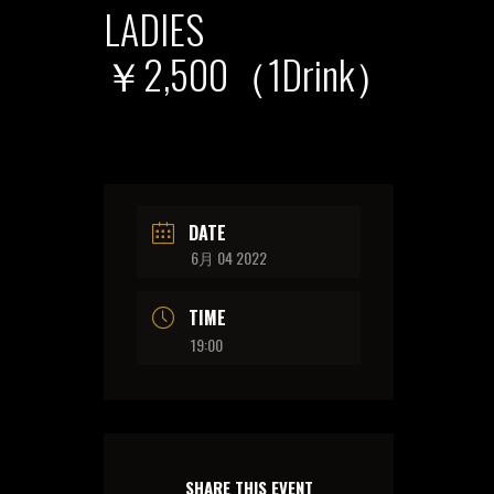
LADIES
￥2,500（1Drink）
DATE
6月 04 2022
TIME
19:00
SHARE THIS EVENT