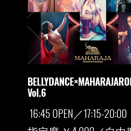
BELLYDANCE×MAHARAJARO
Vol.6
16:45 OPEN／17:15-20:00
指定席 ￥4,000／自由