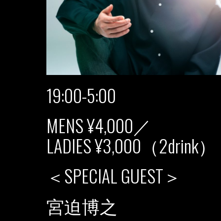
19:00-5:00
MENS ¥4,000／
LADIES ¥3,000（2drink）
＜SPECIAL GUEST＞
宮迫博之