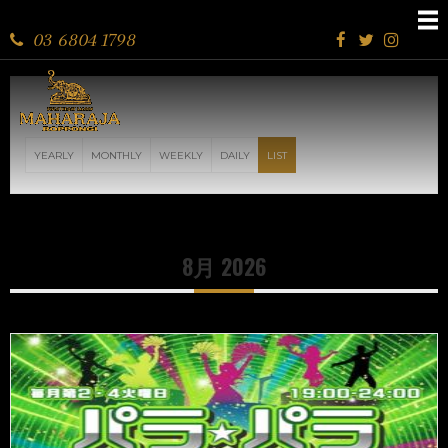
パラ⭐︎パラ -DISCO 90's-
03 6804 1798
YEARLY
MONTHLY
WEEKLY
DAILY
LIST
8月 2026