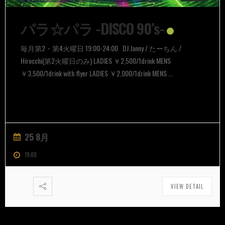
パラ☆パラ -DISCO 90’s-
毎月第2・第4火曜日 19:00-24:00 DJ Janny / たーちん /
Hirocchi(第2火曜日のみ) LADIES ￥2,500/1drink MENS
￥3,500/1drink with flyer LADIES ￥2,000/1drink MENS ...
25 8月
19:00
VIEW DETAIL