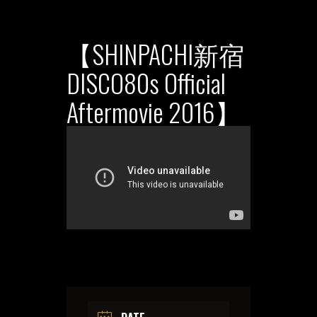
【SHINPACHI新宿
DISCO80s Official
Aftermovie 2016】