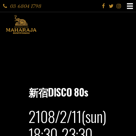
03 6804 1798
新宿DISCO 80s
2108/2/11(sun)
18:30-23:30