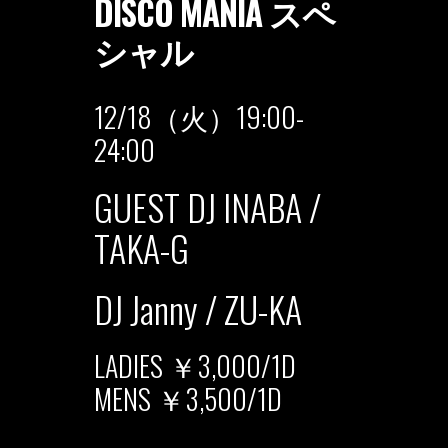
DISCO MANIA スペ
シャル
12/18（火）19:00-
24:00
GUEST DJ INABA /
TAKA-G
DJ Janny / ZU-KA
LADIES ￥3,000/1D
MENS ￥3,500/1D