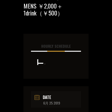
MENS ￥2,000＋
1drink（￥500）
HOURLY SCHEDULE
-
DATE
6月 25 2019