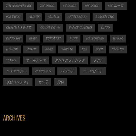
7TH ANNIVERSARY
70S DISCO
80' DISCO
80S DISCO
80S ユーロ
90S DISCO
ALLMIX
ALL MIX
ANNIVERSARY
BLACKMUSIC
CHRISTMAS PARTY
COUNT DOWN
DANCE CLASSICS
DISCO
DISCO 80S
EURO
EUROBEAT
FUNK
HALLOWEEN
HI-NRG
HIPHOP
HOUSE
POPS
PRIVATE
R&B
SOUL
TECHNO
TRANCE
オールディズ
ダンスクラッシック
テクノ
ハイエナジー
ハロウィン
パラパラ
ユーロビート
仮想コンテスト
竹の子
貸切
ARCHIVES