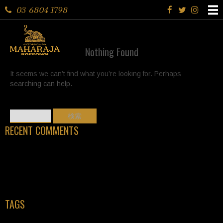
03 6804 1798
Nothing Found
It seems we can’t find what you’re looking for. Perhaps
searching can help.
検
索:
RECENT COMMENTS
TAGS