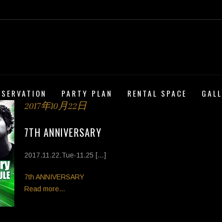
ESERVATION
PARTY PLAN
RENTAL SPACE
GAL
2017年10月22日
7TH ANNIVERSARY
2017.11.22.Tue-11.25 […]
Tags
7th ANNIVERSARY
Read more...