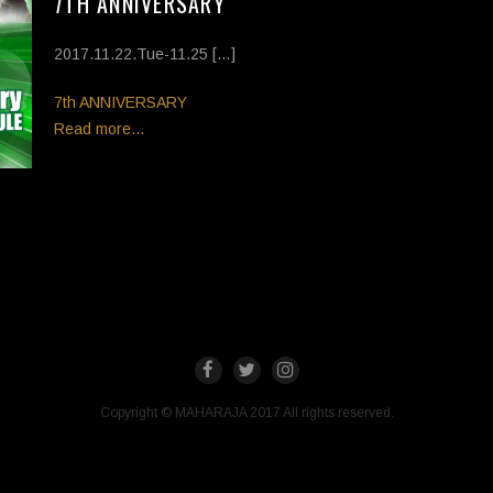
7TH ANNIVERSARY
2017.11.22.Tue-11.25 […]
Tags
7th ANNIVERSARY
Read more...
Copyright © MAHARAJA 2017 All rights reserved.