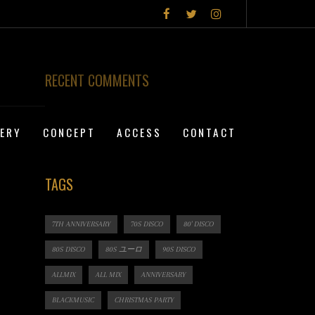
RECENT COMMENTS
LERY
CONCEPT
ACCESS
CONTACT
TAGS
7TH ANNIVERSARY
70S DISCO
80' DISCO
80S DISCO
80S ユーロ
90S DISCO
ALLMIX
ALL MIX
ANNIVERSARY
BLACKMUSIC
CHRISTMAS PARTY