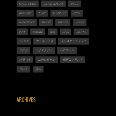
COUNT DOWN
DANCE CLASSICS
DISCO
DISCO 80S
EURO
EUROBEAT
FUNK
HALLOWEEN
HI-NRG
HIPHOP
HOUSE
POPS
PRIVATE
R&B
SOUL
TECHNO
TRANCE
オールディズ
ダンスクラッシック
テクノ
ハイエナジー
ハロウィン
パラパラ
ユーロビート
仮想コンテスト
竹の子
貸切
ARCHIVES