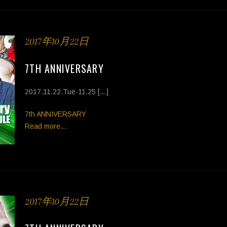
2017年10月22日
7TH ANNIVERSARY
2017.11.22.Tue-11.25 […]
Tags
7th ANNIVERSARY
Read more...
2017年10月22日