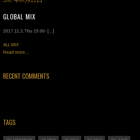
2017年10月22日
GLOBAL MIX
2017.11.2.Thu 19:00- […]
Tags
ALL MIX
Read more...
RECENT COMMENTS
TAGS
7TH ANNIVERSARY
70S DISCO
80' DISCO
80S DISCO
80S ユーロ