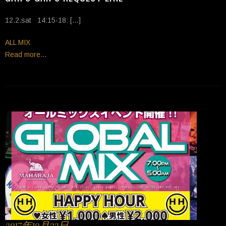
12.2.sat 14:15-18: […]
Tags
ALL MIX
Read more...