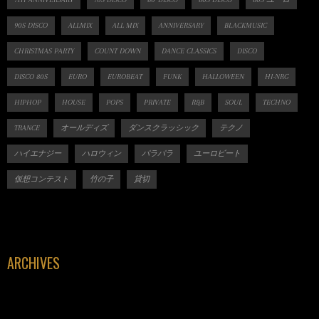
90S DISCO
ALLMIX
ALL MIX
ANNIVERSARY
BLACKMUSIC
CHRISTMAS PARTY
COUNT DOWN
DANCE CLASSICS
DISCO
DISCO 80S
EURO
EUROBEAT
FUNK
HALLOWEEN
HI-NRG
HIPHOP
HOUSE
POPS
PRIVATE
R&B
SOUL
TECHNO
TRANCE
オールディズ
ダンスクラッシック
テクノ
ハイエナジー
ハロウィン
パラパラ
ユーロビート
仮想コンテスト
竹の子
貸切
ARCHIVES