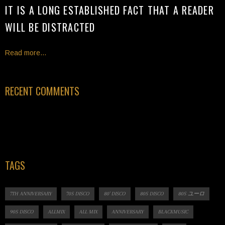
IT IS A LONG ESTABLISHED FACT THAT A READER
WILL BE DISTRACTED
Read more...
RECENT COMMENTS
TAGS
7TH ANNIVERSARY
70S DISCO
80' DISCO
80S DISCO
80S ユーロ
90S DISCO
ALLMIX
ALL MIX
ANNIVERSARY
BLACKMUSIC