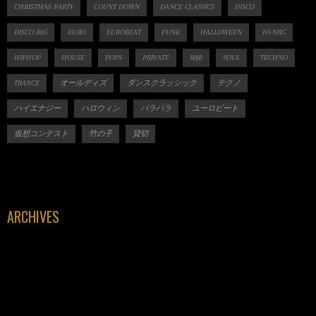
CHRISTMAS PARTY
COUNT DOWN
DANCE CLASSICS
DISCO
DISCO 80S
EURO
EUROBEAT
FUNK
HALLOWEEN
HI-NRG
HIPHOP
HOUSE
POPS
PRIVATE
R&B
SOUL
TECHNO
TRANCE
オールディズ
ダンスクラッシック
テクノ
ハイエナジー
ハロウィン
パラパラ
ユーロビート
仮想コンテスト
竹の子
貸切
ARCHIVES