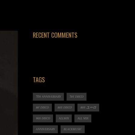
RECENT COMMENTS
TAGS
7TH ANNIVERSARY
70S DISCO
80' DISCO
80S DISCO
80S ユーロ
90S DISCO
ALLMIX
ALL MIX
ANNIVERSARY
BLACKMUSIC