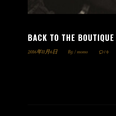
BACK TO THE BOUTIQUE
2016年11月6日
By /
momo
/ 0