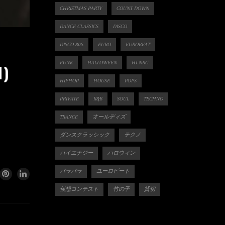
CHRISTMAS PARTY
COUNT DOWN
DANCE CLASSICS
DISCO
DISCO 80S
EURO
EUROBEAT
FUNK
HALLOWEEN
HI-NRG
N)
HIPHOP
HOUSE
POPS
PRIVATE
R&B
SOUL
TECHNO
TRANCE
オールディズ
ダンスクラッシック
テクノ
ハイエナジー
ハロウィン
パラパラ
ユーロビート
仮想コンテスト
竹の子
貸切