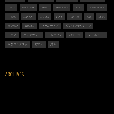
DISCO
DISCO 80S
EURO
EUROBEAT
FUNK
HALLOWEEN
HI-NRG
HIPHOP
HOUSE
POPS
PRIVATE
R&B
SOUL
TECHNO
TRANCE
オールディズ
ダンスクラッシック
テクノ
ハイエナジー
ハロウィン
パラパラ
ユーロビート
仮想コンテスト
竹の子
貸切
ARCHIVES