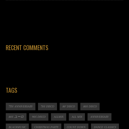
RECENT COMMENTS
TAGS
7TH ANNIVERSARY
70S DISCO
80' DISCO
80S DISCO
80S ユーロ
90S DISCO
ALLMIX
ALL MIX
ANNIVERSARY
BLACKMUSIC
CHRISTMAS PARTY
COUNT DOWN
DANCE CLASSICS