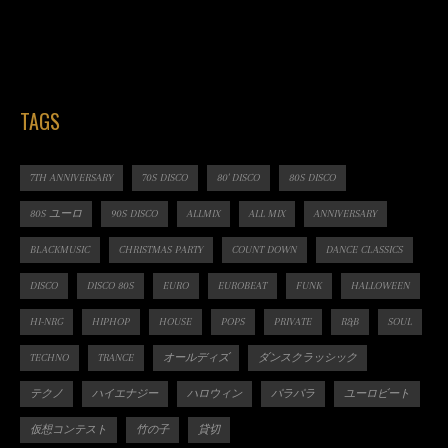
TAGS
7TH ANNIVERSARY
70S DISCO
80' DISCO
80S DISCO
80S ユーロ
90S DISCO
ALLMIX
ALL MIX
ANNIVERSARY
BLACKMUSIC
CHRISTMAS PARTY
COUNT DOWN
DANCE CLASSICS
DISCO
DISCO 80S
EURO
EUROBEAT
FUNK
HALLOWEEN
HI-NRG
HIPHOP
HOUSE
POPS
PRIVATE
R&B
SOUL
TECHNO
TRANCE
オールディズ
ダンスクラッシック
テクノ
ハイエナジー
ハロウィン
パラパラ
ユーロビート
仮想コンテスト
竹の子
貸切