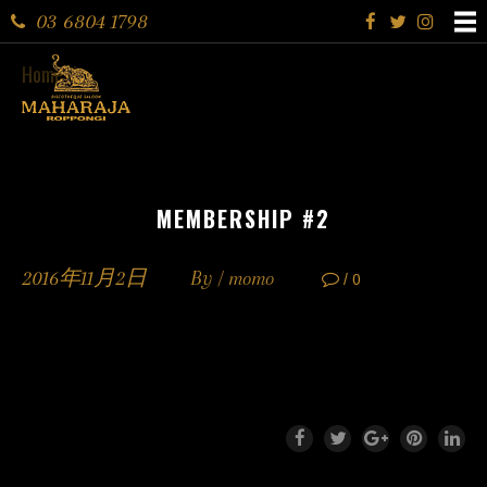
03 6804 1798
Home
MEMBERSHIP #2
2016年11月2日
By /
momo
/ 0