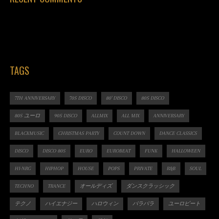
TAGS
7TH ANNIVERSARY
70S DISCO
80' DISCO
80S DISCO
80S ユーロ
90S DISCO
ALLMIX
ALL MIX
ANNIVERSARY
BLACKMUSIC
CHRISTMAS PARTY
COUNT DOWN
DANCE CLASSICS
DISCO
DISCO 80S
EURO
EUROBEAT
FUNK
HALLOWEEN
HI-NRG
HIPHOP
HOUSE
POPS
PRIVATE
R&B
SOUL
TECHNO
TRANCE
オールディズ
ダンスクラッシック
テクノ
ハイエナジー
ハロウィン
パラパラ
ユーロビート